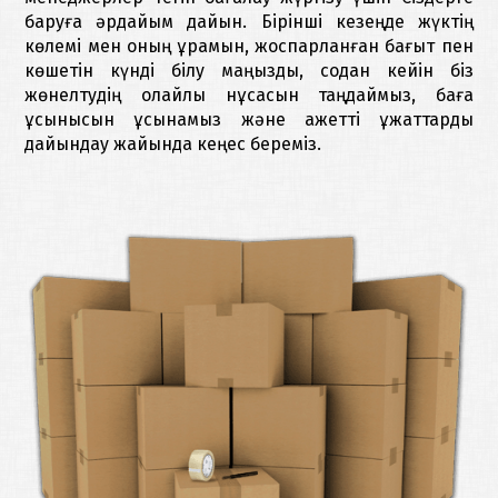
баруға әрдайым дайын. Бірінші кезеңде жүктің
көлемі мен оның құрамын, жоспарланған бағыт пен
көшетін күнді білу маңызды, содан кейін біз
жөнелтудің қолайлы нұсқасын таңдаймыз, баға
ұсынысын ұсынамыз және қажетті құжаттарды
дайындау жайында кеңес береміз.