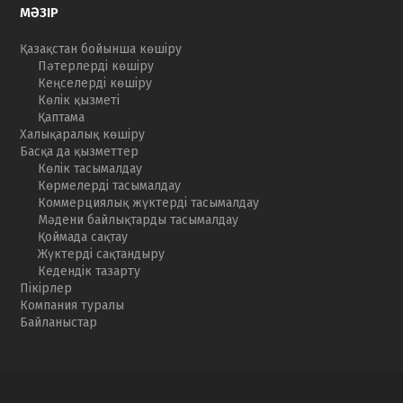
МӘЗІР
Қазақстан бойынша көшіру
Пәтерлерді көшіру
Кеңселерді көшіру
Көлік қызметі
Қаптама
Халықаралық көшіру
Басқа да қызметтер
Көлік тасымалдау
Көрмелерді тасымалдау
Коммерциялық жүктерді тасымалдау
Мәдени байлықтарды тасымалдау
Қоймада сақтау
Жүктерді сақтандыру
Кедендік тазарту
Пікірлер
Компания туралы
Байланыстар