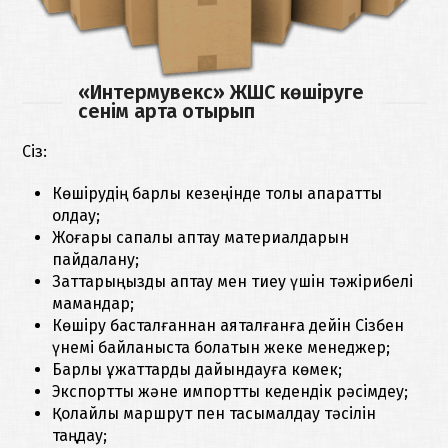
«Интермувекс» ЖШС көшіруге
сенім арта отырып
Сіз:
Көшірудің барлық кезеңінде толық ақпараттық
қолдау;
Жоғары сапалы қаптау материалдарын
пайдалану;
Заттарыңызды қаптау мен тиеу үшін тәжірибелі
мамандар;
Көшіру басталғаннан аяқталғанға дейін Сізбен
үнемі байланыста болатын жеке менеджер;
Барлық құжаттарды дайындауға көмек;
Экспорттық және импорттық кедендік рәсімдеу;
Қолайлы маршрут пен тасымалдау тәсілін
таңдау;