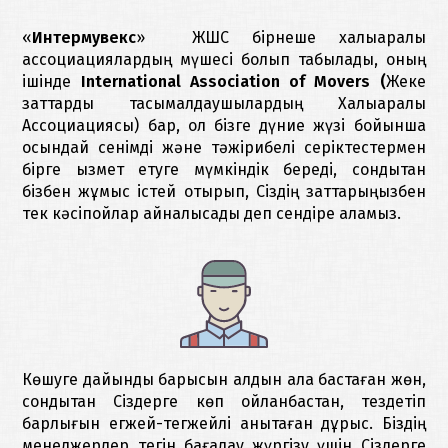
«
Интермувекс
» ЖШС бірнеше халықаралық
ассоциациялардың мүшесі болып табылады, оның
ішінде
International Association of Movers (
Жеке
заттарды тасымалдаушылардың Халықаралық
Ассоциациясы) бар, ол бізге дүние жүзі бойынша
осындай сенімді және тәжірибелі серіктестермен
бірге қызмет етуге мүмкіндік береді, сондықтан
бізбен жұмыс істей отырып, Сіздің заттарыңызбен
тек кәсіпқойлар айналысады деп сендіре аламыз.
Көшуге дайындық барысын алдын ала бастаған жөн,
сондықтан Сіздерге көп ойланбастан, тездетіп
барлығын егжей-тегжейлі анықтаған дұрыс. Біздің
менеджерлер тегін бағалау жүргізу үшін Сіздерге