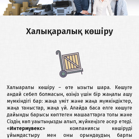
тасымалдау
КОМПАНИЯ
ТУРАЛЫ
Қоймада
Халықаралық көшіру
сақтау
БАЙЛАНЫСТАР
Жүктерді
сақтандыру
ҚАЗАҚША
Кедендік
тазарту
Халықаралық көшіру – өте қызықты шара. Көшуге
қандай себеп болмасын, өзіңіз үшін бір жаңалық ашу
мүмкіндігі бар: жаңа үміт және жаңа мүмкіндіктер,
жаңа таныстар, жаңа үй. Алайда басқа елге көшуге
дайындық барысы көптеген машақаттарға толы және
Сіздің көп уақытыңызды алып, жүйкеңізге әсер етеді.
«
Интермувекс
» компаниясы көшіруді
ұйымдастыру мен оны орындаудың барлық