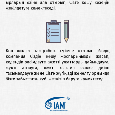
қырларын өзіне ала отырып, Сізге көшу кезеңін
жеңілдетуге көмектеседі.
Көп жылғы тәжірибеге сүйене отырып, біздің
компания Сіздің көшу жоспарыңызды жасап,
кедендік рәсімдеуге қажетті құжаттарды дайындауға,
жүкті қаптауға, жүкті есіктен есікке дейін
тасымалдауға және Сізге жүгіңізді жөнелту орнында
бізге табыстаған күйі жеткізіп беруге көмектеседі.