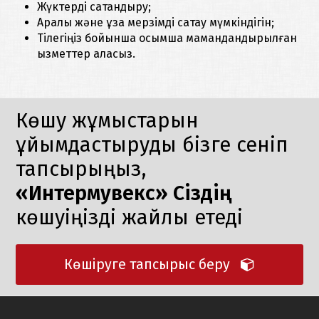
Жүктерді сақтандыру;
Аралық және ұзақ мерзімді сақтау мүмкіндігін;
Тілегіңіз бойынша қосымша мамандандырылған
қызметтер aласыз.
Көшу жұмыстарын
ұйымдастыруды бізге сеніп
тапсырыңыз,
«Интермувекс» Сіздің
көшуіңізді жайлы етеді
Көшіруге тапсырыс беру