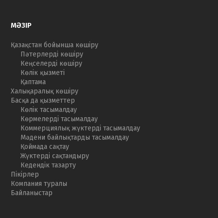
МӘЗІР
Қазақстан бойынша көшіру
Пәтерлерді көшіру
Кеңселерді көшіру
Көлік қызметі
Қаптама
Халықаралық көшіру
Басқа да қызметтер
Көлік тасымалдау
Көрмелерді тасымалдау
Коммерциялық жүктерді тасымалдау
Мәдени байлықтарды тасымалдау
Қоймада сақтау
Жүктерді сақтандыру
Кедендік тазарту
Пікірлер
Компания туралы
Байланыстар