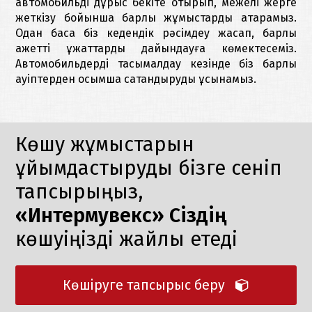
автомобильді дұрыс бекіте отырып, межелі жерге
жеткізу бойынша барлық жұмыстарды атқарамыз.
Одан басқа біз кедендік рәсімдеу жасап, барлық
қажетті құжаттарды дайындауға көмектесеміз.
Автомобильдерді тасымалдау кезінде біз барлық
қауіптерден қосымша сақтандыруды ұсынамыз.
Көшу жұмыстарын
ұйымдастыруды бізге сеніп
тапсырыңыз,
«Интермувекс» Сіздің
көшуіңізді жайлы етеді
Көшіруге тапсырыс беру