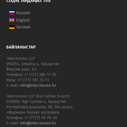
СІЗДІҢ ТАҢДАҢЫЗ ТІЛІ
Russian
English
German
БАЙЛАНЫСТАР
Intermovex LLP
050054, Алматы қ., Қазақстан
Физули көш., 64
Телефон: +7 (727) 385-17-55
Ұялы: +7 (771) 781-13-11
E-mail:
info@intermovex.kz
Intermovex LLP Nur-Sultan branch
010000, Нұр-Cұлтан қ., Қазақстан
Республика даңғылы, 68, 304 кеңсе
«Маржан» бизнес орталығы
Телефон: +7 (7172) 76-70-45
E-mail:
info@intermovex.kz