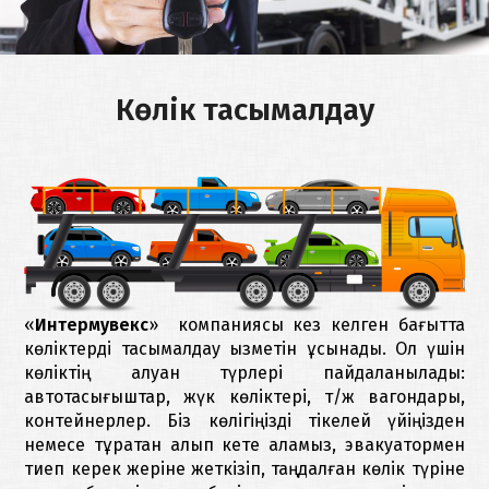
тасымалдау
КОМПАНИЯ
ТУРАЛЫ
Қоймада
Көлік тасымалдау
сақтау
БАЙЛАНЫСТАР
Жүктерді
сақтандыру
ҚАЗАҚША
Кедендік
тазарту
«
Интермувекс
» компаниясы кез келген бағытта
көліктерді тасымалдау қызметін ұсынады. Ол үшін
көліктің алуан түрлері пайдаланылады:
автотасығыштар, жүк көліктері, т/ж вагондары,
контейнерлер. Біз көлігіңізді тікелей үйіңізден
немесе тұрақтан алып кете аламыз, эвакуатормен
тиеп керек жеріне жеткізіп, таңдалған көлік түріне