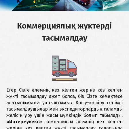
тасымалдау
КОМПАНИЯ
ТУРАЛЫ
Қоймада
Коммерциялық жүктерді
сақтау
БАЙЛАНЫСТАР
тасымалдау
Жүктерді
сақтандыру
ҚАЗАҚША
Кедендік
тазарту
Егер Сізге әлемнің кез келген жеріне кез келген
жүкті тасымалдау қажет болса, біз Сізге көмектесе
алатынымызға қуаныштымыз. Көшу-көшіру сенімді
тасымалдаушылар мен экспедиторлардың ғаламдық
желісін құру үшін жақсы мүмкіндік болып табылады.
«Интермувекс»
компаниясы әлемнің кез келген
жеріне кез келген жүкті тасымалдау саласында