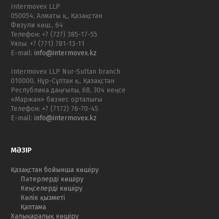
Intermovex LLP
050054, Алматы қ., Қазақстан
Физули көш., 64
Телефон: +7 (727) 385-17-55
Ұялы: +7 (771) 781-13-11
E-mail:
info@intermovex.kz
Intermovex LLP Nur-Sultan branch
010000, Нұр-Cұлтан қ., Қазақстан
Республика даңғылы, 68, 304 кеңсе
«Маржан» бизнес орталығы
Телефон: +7 (7172) 76-70-45
E-mail:
info@intermovex.kz
МӘЗІР
Қазақстан бойынша көшіру
Пәтерлерді көшіру
Кеңселерді көшіру
Көлік қызметі
Қаптама
Халықаралық көшіру