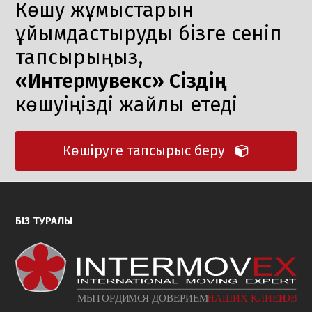
Көшу жұмыстарын
ұйымдастыруды бізге сеніп
тапсырыңыз,
«Интермувекс» Сіздің
көшуіңізді жайлы етеді
Көшіруге тапсырыс беру
БІЗ ТУРАЛЫ