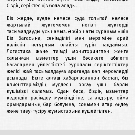
Сіздің серіктесіңіз бола алады.
Біз жерде, әуеде немесе суда толықтай немесе
жартылай жүктемемен негізгі жүктерді
тасымалдауды ұсынамыз. Әрбір нақты сұраным үшін
Біз бағасына, сенімділігі мен мерзіміне қарай
көліктің неғұрлым қолайлы түрін таңдаймыз.
Логистика және тиімді мониторингпен жөнге
салынған қызметтер үшін бәсекеге қабілетті
бағалармен үйлестіктегі еуропалық серіктестіктер
желісі жай тасымалдауға қарағанда көп нәрселерді
ұсынады. Бізге алғаш хабарласқаннан бастап, біз
клиенттеріміздің мүддесін қорғау үшін барлық
күшімізді саламыз. Одан басқа, біздің қызметтер
кедендік рәсімдеу мүмкіндігіне, сақтандыру, қойма
орындарының бар болуына, сонымен қатар өңдеу
және тиеу-түсіру жұмыстарына күшейтілген.