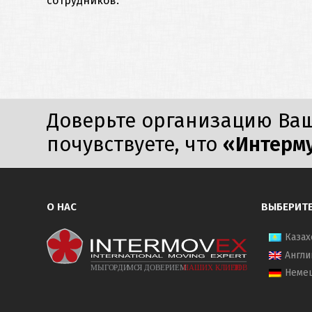
сотрудников.
Доверьте организацию Ваш
почувствуете, что
«Интерм
О НАС
ВЫБЕРИТЕ
Казах
Англи
Неме