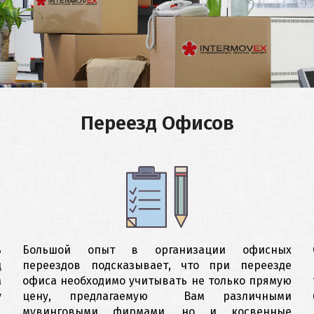
Перевозка культурных
ценностей
Складское хранение
Переезд Офисов
Страхование грузов
Таможенная очистка
ь
Большой опыт в организации офисных
ц
переездов подсказывает, что при переезде
а
офиса необходимо учитывать не только прямую
у
цену, предлагаемую Вам различными
д
мувинговыми фирмами, но и косвенные