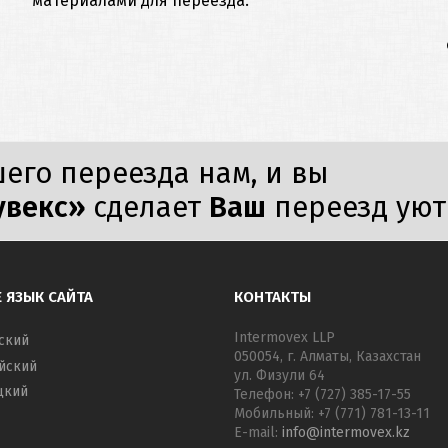
материалами для переезда.
его переезда нам, и вы
увекс»
сделает
Ваш
переезд ую
 ЯЗЫК САЙТА
КОНТАКТЫ
Intermovex LLP
ский
050054, г. Алматы, Казахстан
йский
ул. Физули 64
цкий
Телефон: +7 (727) 385-17-55
Мобильный: +7 (771) 781-13-11
E-mail:
info@intermovex.kz