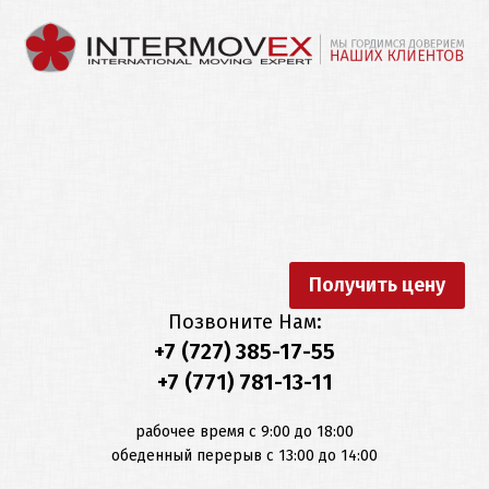
MainMenu2
Переезд
Другие
по
услуги
Казахстану
Русский
ПЕРЕЕЗД
ПО
Перевозка
Упаковка
КАЗАХСТАНУ
автомобилей
Қазақша
Переезд
МЕЖДУНАРОДНЫЙ
Перевозка
Офисов
ПЕРЕЕЗД
выставок
Получить цену
English
Позвоните Нам:
Квартирный
ДРУГИЕ
Перевозка
+7 (727) 385-17-55
переезд
УСЛУГИ
коммерческих
+7 (771) 781-13-11
Deutsch
грузов
Транспортные
ОТЗЫВЫ
рабочее время с 9:00 до 18:00
услуги
Перевозка
обеденный перерыв с 13:00 до 14:00
культурных
О