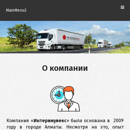
ценностей
КОМПАНИИ
MainMenu2
Складское
КОНТАКТЫ
хранение
Страхование
РУССКИЙ
грузов
Таможенная
О компании
очистка
Компания «
Интервмувекс
» была основана в 2009
году в городе Алматы. Несмотря на это, опыт