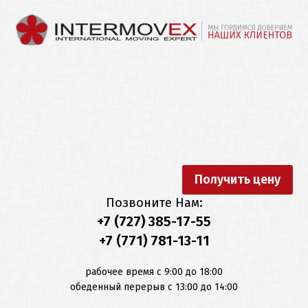
MainMenu2
Переезд
Другие
по
услуги
Казахстану
Русский
ПЕРЕЕЗД
ПО
Перевозка
Упаковка
КАЗАХСТАНУ
автомобилей
Қазақша
Переезд
МЕЖДУНАРОДНЫЙ
Перевозка
Офисов
ПЕРЕЕЗД
выставок
Получить цену
English
Позвоните Нам:
Квартирный
ДРУГИЕ
Перевозка
+7 (727) 385-17-55
переезд
УСЛУГИ
коммерческих
+7 (771) 781-13-11
Deutsch
грузов
Транспортные
ОТЗЫВЫ
рабочее время с 9:00 до 18:00
услуги
Перевозка
обеденный перерыв с 13:00 до 14:00
культурных
О