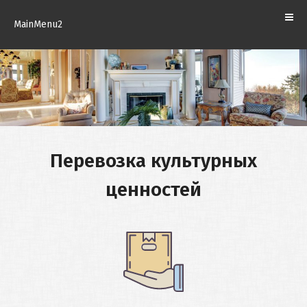
ценностей
КОМПАНИИ
MainMenu2
Складское
КОНТАКТЫ
хранение
Страхование
РУССКИЙ
грузов
Таможенная
Перевозка культурных
очистка
ценностей