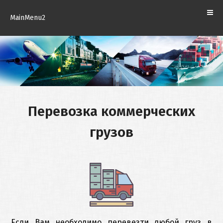
ценностей
КОМПАНИИ
MainMenu2
Складское
КОНТАКТЫ
хранение
Страхование
РУССКИЙ
грузов
Таможенная
Перевозка коммерческих
очистка
грузов
Если Вам необходимо перевезти любой груз в