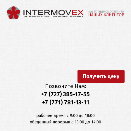
MainMenu2
Переезд
Другие
по
услуги
Казахстану
Русский
ПЕРЕЕЗД
ПО
Перевозка
Упаковка
КАЗАХСТАНУ
автомобилей
Қазақша
Переезд
МЕЖДУНАРОДНЫЙ
Перевозка
Офисов
ПЕРЕЕЗД
выставок
Получить цену
English
Позвоните Нам:
Квартирный
ДРУГИЕ
Перевозка
+7 (727) 385-17-55
переезд
УСЛУГИ
коммерческих
+7 (771) 781-13-11
Deutsch
грузов
Транспортные
ОТЗЫВЫ
рабочее время с 9:00 до 18:00
услуги
Перевозка
обеденный перерыв с 13:00 до 14:00
культурных
О